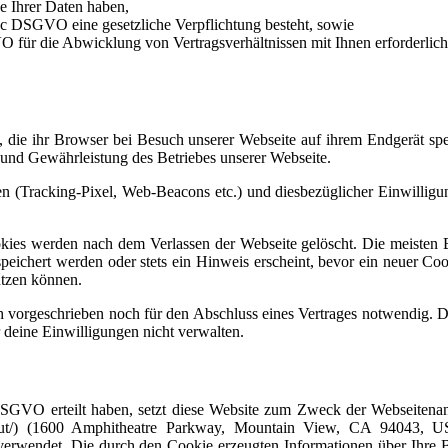
e Ihrer Daten haben,
it. c DSGVO eine gesetzliche Verpflichtung besteht, sowie
VO für die Abwicklung von Vertragsverhältnissen mit Ihnen erforderlich 
, die ihr Browser bei Besuch unserer Webseite auf ihrem Endgerät sp
 und Gewährleistung des Betriebes unserer Webseite.
n (Tracking-Pixel, Web-Beacons etc.) und diesbezüglicher Einwilligu
okies werden nach dem Verlassen der Webseite gelöscht. Die meisten 
peichert werden oder stets ein Hinweis erscheint, bevor ein neuer Co
utzen können.
h vorgeschrieben noch für den Abschluss eines Vertrages notwendig. Du 
 deine Einwilligungen nicht verwalten.
a DSGVO erteilt haben, setzt diese Website zum Zweck der Webseitenan
/about/) (1600 Amphitheatre Parkway, Mountain View, CA 94043,
) verwendet. Die durch den Cookie erzeugten Informationen über Ihre