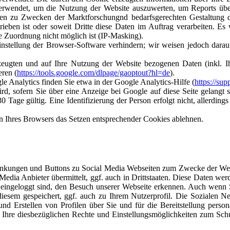
erwendet, um die Nutzung der Website auszuwerten, um Reports über
en zu Zwecken der Marktforschungnd bedarfsgerechten Gestaltung di
chrieben ist oder soweit Dritte diese Daten im Auftrag verarbeiten. 
 Zuordnung nicht möglich ist (IP-Masking).
instellung der Browser-Software verhindern; wir weisen jedoch darauf
zeugten und auf Ihre Nutzung der Website bezogenen Daten (inkl. Ih
eren (
https://tools.google.com/dlpage/gaoptout?hl=de
).
Analytics finden Sie etwa in der Google Analytics-Hilfe (
https://su
 sofern Sie über eine Anzeige bei Google auf diese Seite gelangt si
0 Tage gültig. Eine Identifizierung der Person erfolgt nicht, allerdi
n Ihres Browsers das Setzen entsprechender Cookies ablehnen.
rlinkungen und Buttons zu Social Media Webseiten zum Zwecke der Wer
Media Anbieter übermittelt, ggf. auch in Drittstaaten. Diese Daten wer
rn eingeloggt sind, den Besuch unserer Webseite erkennen. Auch wenn 
diesem gespeichert, ggf. auch zu Ihrem Nutzerprofil. Die Sozialen 
 Erstellen von Profilen über Sie und für die Bereitstellung pers
Ihre diesbezüglichen Rechte und Einstellungsmöglichkeiten zum Schut