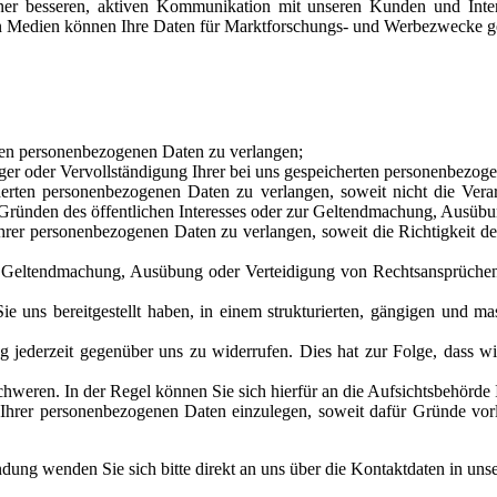
ner besseren, aktiven Kommunikation mit unseren Kunden und Inter
en Medien können Ihre Daten für Marktforschungs- und Werbezwecke g
en personenbezogenen Daten zu verlangen;
er oder Vervollständigung Ihrer bei uns gespeicherten personenbezog
rten personenbezogenen Daten zu verlangen, soweit nicht die Vera
us Gründen des öffentlichen Interesses oder zur Geltendmachung, Ausübu
r personenbezogenen Daten zu verlangen, soweit die Richtigkeit der D
zur Geltendmachung, Ausübung oder Verteidigung von Rechtsansprüc
ns bereitgestellt haben, in einem strukturierten, gängigen und mas
jederzeit gegenüber uns zu widerrufen. Dies hat zur Folge, dass wir 
eren. In der Regel können Sie sich hierfür an die Aufsichtsbehörde I
er personenbezogenen Daten einzulegen, soweit dafür Gründe vorlieg
ung wenden Sie sich bitte direkt an uns über die Kontaktdaten in un