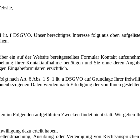
ebsite,
 1 lit. f DSGVO. Unser berechtigtes Interesse folgt aus oben aufgel
ehen.
über ein auf der Website bereitgestelltes Formular Kontakt aufzunehm
beitung Ihrer Kontaktaufnahme benötigen und Sie ohne deren Angabe 
gen Eingabeformularen ersichtlich.
t nach Art. 6 Abs. 1 S. 1 lit. a DSGVO auf Grundlage Ihrer freiwillig
onenbezogenen Daten werden nach Erledigung der von Ihnen gestellten
den im Folgenden aufgeführten Zwecken findet nicht statt. Wir geben Ih
nwilligung dazu erteilt haben,
eltendmachung, Ausübung oder Verteidigung von Rechtsansprüchen e